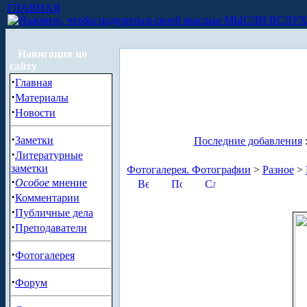
ГЛАВНАЯ
МЫСЛИ ВСЛУ
Навигация по
сайту
·
Главная
·
Материалы
·
Новости
·
Заметки
Последние добавления
·
Литературные
заметки
Фотогалерея. Фотографии
>
Разное
>
·
Особое
мнение
·
Комментарии
·
Публичные дела
·
Преподаватели
·
Фотогалерея
·
Форум