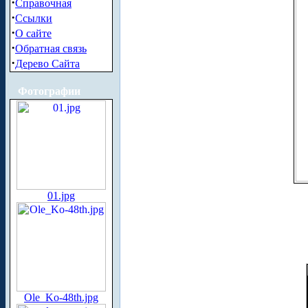
·
Справочная
·
Ссылки
·
О сайте
·
Обратная связь
·
Дерево Сайта
Фотографии
01.jpg
Ole_Ko-48th.jpg