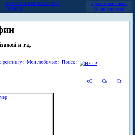
БАЗА ПОЛЬЗОВАТЕЛЕЙ
Здесь может быть
ПОИСК
Ваша реклама!
фии
зажей и т.д.
о рейтингу
::
Мои любимые
::
Поиск
::