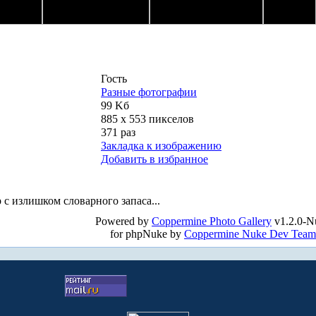
Гость
Разные фотографии
99 Kб
885 x 553 пикселов
371 раз
Закладка к изображению
Добавить в избранное
 с излишком словарного запаса...
Powered by
Coppermine Photo Gallery
v1.2.0-N
for phpNuke by
Coppermine Nuke Dev Team