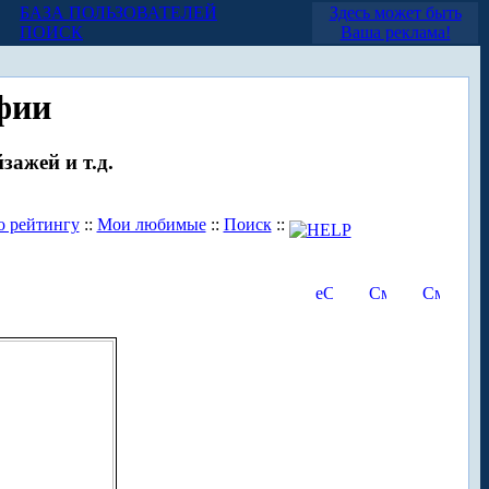
БАЗА ПОЛЬЗОВАТЕЛЕЙ
Здесь может быть
ПОИСК
Ваша реклама!
фии
зажей и т.д.
о рейтингу
::
Мои любимые
::
Поиск
::