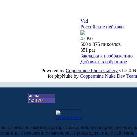
Vad
Российские пейзажи
47 Kб
500 x 375 пикселов
351 раз
Закладка к изображению
Добавить в избранное
Powered by
Coppermine Photo Gallery
v1.2.0-N
for phpNuke by
Coppermine Nuke Dev Team
ьного согласия администратора Сайта: любое воспроизведение, р
-страницы с искажением заголовка, производить иные действия,