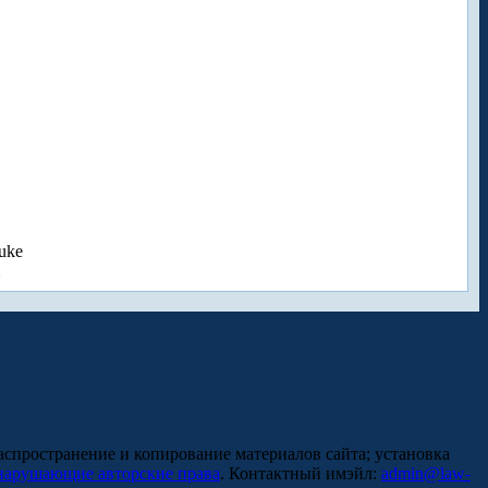
uke
аспространение и копирование материалов сайта; установка
нарушающие авторские права
. Контактный имэйл:
admin@law-