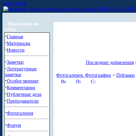
ГЛАВНАЯ
МЫСЛИ ВСЛУ
Навигация по
сайту
·
Главная
·
Материалы
·
Новости
·
Заметки
Последние добавления
·
Литературные
заметки
Фотогалерея. Фотографии
>
Пейзажи
·
Особое
мнение
·
Комментарии
·
Публичные дела
·
Преподаватели
·
Фотогалерея
·
Форум