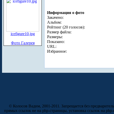
Информация о фото
Закачено:
Альбом:
Рейтинг (20 голосов):
Размер файла:
icefigure10.jpg
Размеры:
Показано:
Фото Галерея
URL:
Избранное:
© Колосов Вадим, 2001-2011. Запрещается без предварител
прямых ссылок не на php-страницы, установка ссылок на php