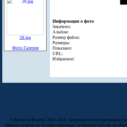
Информация о фото
Закачено:
Альбом:
Размер файла:
28.jpg
Размеры:
Фото Галерея
Показано:
URL:
Избранное:
© Колосов Вадим, 2001-2011. Запрещается без предварител
прямых ссылок не на php-страницы, установка ссылок на php