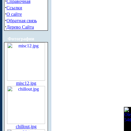
·
Справочная
·
Ссылки
·
О сайте
·
Обратная связь
·
Дерево Сайта
Фотографии
misc12.jpg
chillout.jpg