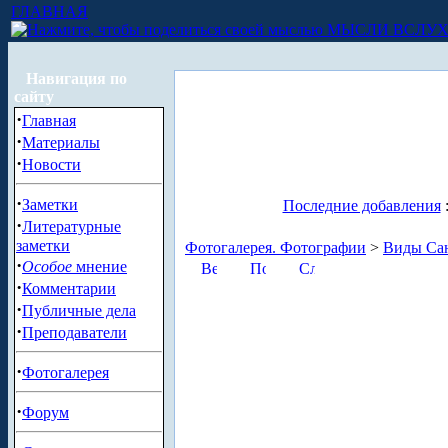
ГЛАВНАЯ
МЫСЛИ ВСЛУ
Навигация по
сайту
·
Главная
·
Материалы
·
Новости
·
Заметки
Последние добавления
·
Литературные
заметки
Фотогалерея. Фотографии
>
Виды Сан
·
Особое
мнение
·
Комментарии
·
Публичные дела
·
Преподаватели
·
Фотогалерея
·
Форум