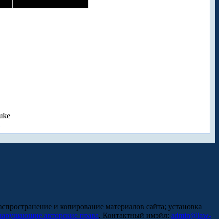
uke
аспространение и копирование материалов сайта; установка
нарушающие авторские права
. Контактный имэйл:
admin@law-