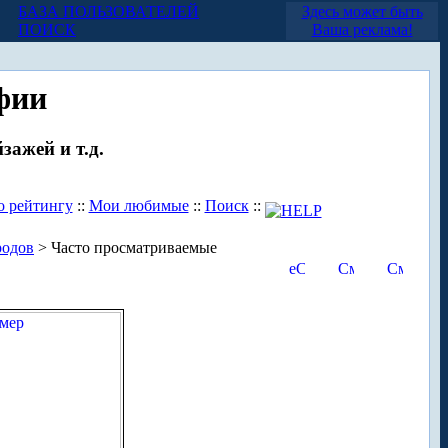
БАЗА ПОЛЬЗОВАТЕЛЕЙ
Здесь может быть
ПОИСК
Ваша реклама!
фии
зажей и т.д.
о рейтингу
::
Мои любимые
::
Поиск
::
родов
> Часто просматриваемые