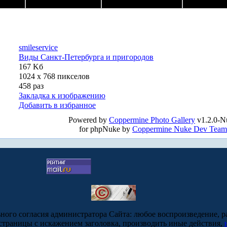
smileservice
Виды Санкт-Петербурга и пригородов
167 Kб
1024 x 768 пикселов
458 раз
Закладка к изображению
Добавить в избранное
Powered by
Coppermine Photo Gallery
v1.2.0-N
for phpNuke by
Coppermine Nuke Dev Team
ьного согласия администратора Сайта: любое воспроизведение, р
-страницы с искажением заголовка, производить иные действия,