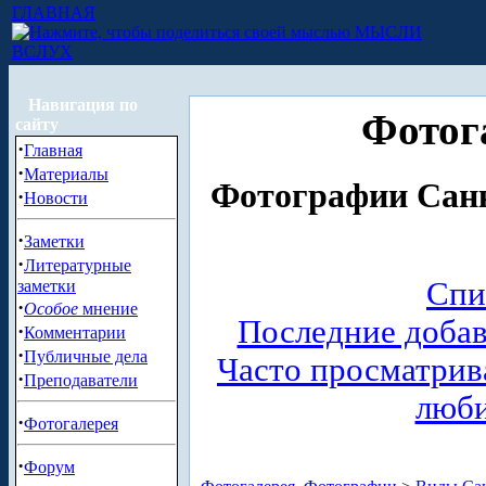
ГЛАВНАЯ
МЫСЛИ
ВСЛУХ
Навигация по
Фотог
сайту
·
Главная
·
Материалы
Фотографии Санк
·
Новости
·
Заметки
·
Литературные
Спи
заметки
·
Особое
мнение
Последние доба
·
Комментарии
·
Публичные дела
Часто просматри
·
Преподаватели
люб
·
Фотогалерея
·
Форум