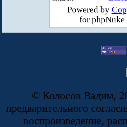
Powered by
Cop
for phpNuke
© Колосов Вадим, 20
предварительного согласи
воспроизведение, рас