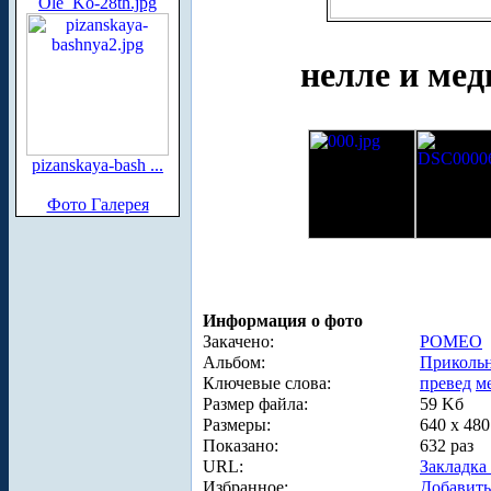
Ole_Ko-28th.jpg
нелле и мед
pizanskaya-bash ...
Фото Галерея
Информация о фото
Закачено:
POMEO
Альбом:
Приколь
Ключевые слова:
превед
м
Размер файла:
59 Kб
Размеры:
640 x 48
Показано:
632 раз
URL:
Закладка
Избранное:
Добавить