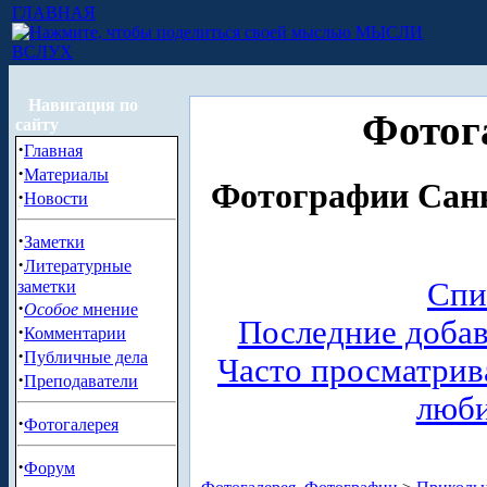
ГЛАВНАЯ
МЫСЛИ
ВСЛУХ
Навигация по
Фотог
сайту
·
Главная
·
Материалы
Фотографии Санк
·
Новости
·
Заметки
·
Литературные
Спи
заметки
·
Особое
мнение
Последние доба
·
Комментарии
·
Публичные дела
Часто просматри
·
Преподаватели
люб
·
Фотогалерея
·
Форум