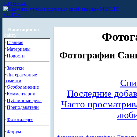
ГЛАВНАЯ
МЫСЛИ
ВСЛУХ
Навигация по
Фотог
сайту
·
Главная
·
Материалы
Фотографии Санк
·
Новости
·
Заметки
·
Литературные
Спи
заметки
·
Особое
мнение
Последние доба
·
Комментарии
·
Публичные дела
Часто просматри
·
Преподаватели
люб
·
Фотогалерея
·
Форум