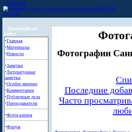
ГЛАВНАЯ
МЫСЛИ
ВСЛУХ
Навигация по
Фотог
сайту
·
Главная
·
Материалы
Фотографии Санк
·
Новости
·
Заметки
·
Литературные
Спи
заметки
·
Особое
мнение
Последние доба
·
Комментарии
·
Публичные дела
Часто просматри
·
Преподаватели
люб
·
Фотогалерея
·
Форум