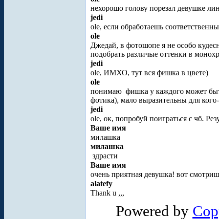
нехорошо голову порезал девушке ли
jedi
ole, если обработаешь соответственн
ole
Джедай, в фотошопе я не особо кудес
подобрать различые оттенки в монох
jedi
ole, ИМХО, тут вся фишка в цвете)
ole
понимаю
фишка у каждого может быть
фотика), мало выразительны для кого-
jedi
ole, ок, попробуй поиграться с чб. Р
Ваше имя
милашка
милашка
здрасти
Ваше имя
очень приятная девушка! вот смотришь
alatefy
Thank u ,,,
Powered by
Cop