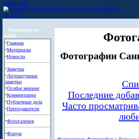
ГЛАВНАЯ
МЫСЛИ
ВСЛУХ
Навигация по
Фотог
сайту
·
Главная
·
Материалы
Фотографии Санк
·
Новости
·
Заметки
·
Литературные
Спи
заметки
·
Особое
мнение
Последние доба
·
Комментарии
·
Публичные дела
Часто просматри
·
Преподаватели
люб
·
Фотогалерея
·
Форум