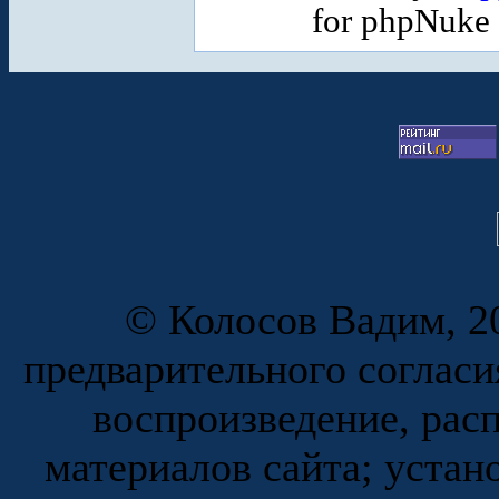
for phpNuke
© Колосов Вадим, 20
предварительного согласи
воспроизведение, рас
материалов сайта; устан