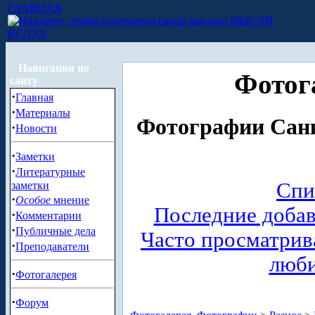
ГЛАВНАЯ
МЫСЛИ
ВСЛУХ
Навигация по
Фотог
сайту
·
Главная
·
Материалы
Фотографии Санк
·
Новости
·
Заметки
·
Литературные
Спи
заметки
·
Особое
мнение
Последние доба
·
Комментарии
·
Публичные дела
Часто просматри
·
Преподаватели
люб
·
Фотогалерея
·
Форум