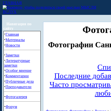
ГЛАВНАЯ
МЫСЛИ
ВСЛУХ
Навигация по
Фотог
сайту
·
Главная
·
Материалы
Фотографии Санк
·
Новости
·
Заметки
·
Литературные
Спи
заметки
·
Особое
мнение
Последние доба
·
Комментарии
·
Публичные дела
Часто просматри
·
Преподаватели
люб
·
Фотогалерея
·
Форум