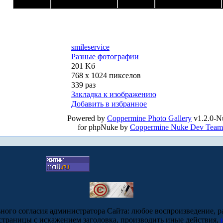
smileservice
Разные фотографии
201 Kб
768 x 1024 пикселов
339 раз
Закладка к изображению
Добавить в избранное
Powered by
Coppermine Photo Gallery
v1.2.0-N
for phpNuke by
Coppermine Nuke Dev Team
ьного согласия администратора Сайта: любое воспроизведение, р
-страницы с искажением заголовка, производить иные действия,