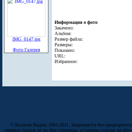
Информация о фото
Закачено:
Альбом:
IMG_0147.jpg
Размер файла:
Размеры:
Фото Галерея
Показано:
URL:
Избранное:
© Колосов Вадим, 2001-2011. Запрещается без предварител
прямых ссылок не на php-страницы, установка ссылок на php