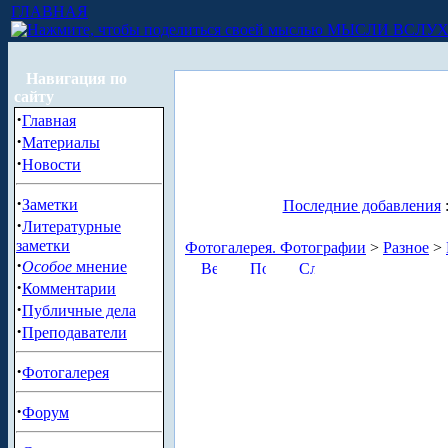
ГЛАВНАЯ
МЫСЛИ ВСЛУ
Навигация по
сайту
·
Главная
·
Материалы
·
Новости
·
Заметки
Последние добавления
·
Литературные
заметки
Фотогалерея. Фотографии
>
Разное
>
·
Особое
мнение
·
Комментарии
·
Публичные дела
·
Преподаватели
·
Фотогалерея
·
Форум