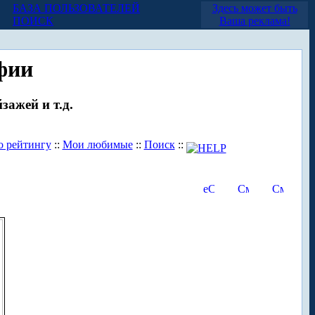
БАЗА ПОЛЬЗОВАТЕЛЕЙ
Здесь может быть
ПОИСК
Ваша реклама!
фии
зажей и т.д.
о рейтингу
::
Мои любимые
::
Поиск
::