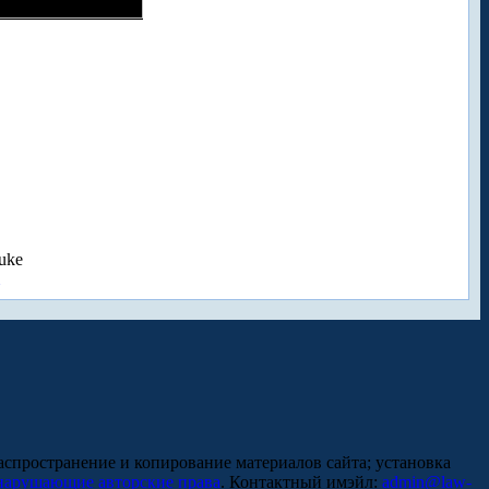
uke
аспространение и копирование материалов сайта; установка
нарушающие авторские права
. Контактный имэйл:
admin@law-