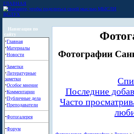
ГЛАВНАЯ
МЫСЛИ
ВСЛУХ
Навигация по
Фотог
сайту
·
Главная
·
Материалы
Фотографии Санк
·
Новости
·
Заметки
·
Литературные
Спи
заметки
·
Особое
мнение
Последние доба
·
Комментарии
·
Публичные дела
Часто просматри
·
Преподаватели
люб
·
Фотогалерея
·
Форум