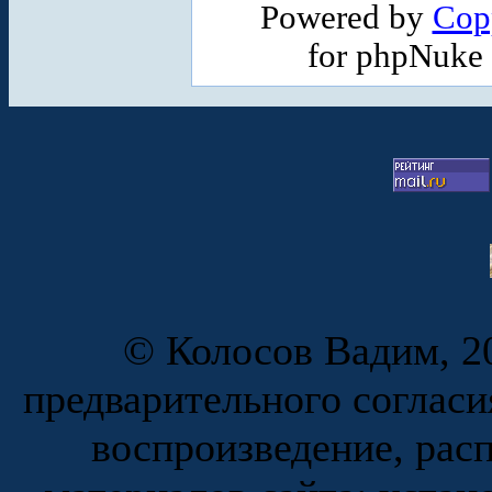
Powered by
Cop
for phpNuke
© Колосов Вадим, 20
предварительного согласи
воспроизведение, рас