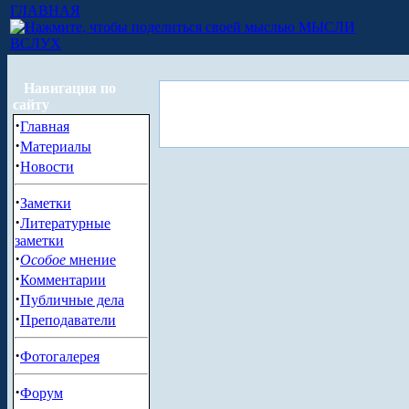
ГЛАВНАЯ
МЫСЛИ
ВСЛУХ
Навигация по
сайту
·
Главная
·
Материалы
·
Новости
·
Заметки
·
Литературные
заметки
·
Особое
мнение
·
Комментарии
·
Публичные дела
·
Преподаватели
·
Фотогалерея
·
Форум