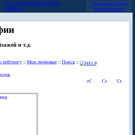
БАЗА ПОЛЬЗОВАТЕЛЕЙ
Здесь может быть
ПОИСК
Ваша реклама!
фии
зажей и т.д.
о рейтингу
::
Мои любимые
::
Поиск
::
родов