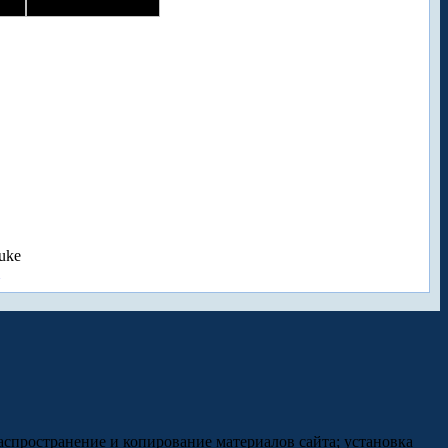
uke
аспространение и копирование материалов сайта; установка