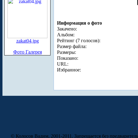
Информация о фото
Закачено:
Альбом:
Рейтинг (7 голосов):
zakat04.jpg
Размер файла:
Фото Галерея
Размеры:
Показано:
URL:
Избранное:
© Колосов Вадим, 2001-2011. Запрещается без предварител