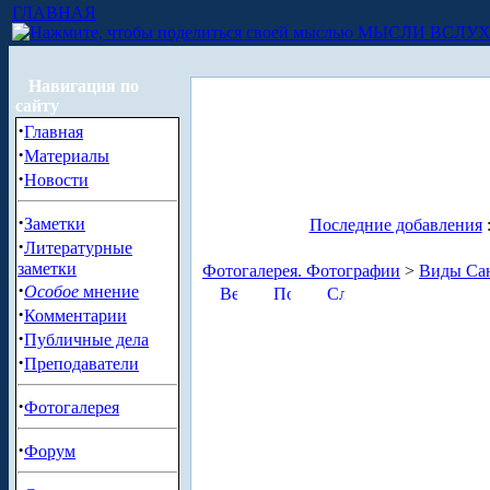
ГЛАВНАЯ
МЫСЛИ ВСЛУ
Навигация по
сайту
·
Главная
·
Материалы
·
Новости
·
Заметки
Последние добавления
·
Литературные
заметки
Фотогалерея. Фотографии
>
Виды Сан
·
Особое
мнение
·
Комментарии
·
Публичные дела
·
Преподаватели
·
Фотогалерея
·
Форум