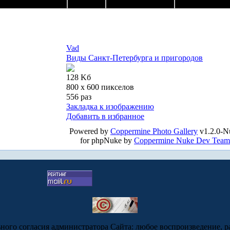
Vad
Виды Санкт-Петербурга и пригородов
128 Kб
800 x 600 пикселов
556 раз
Закладка к изображению
Добавить в избранное
Powered by
Coppermine Photo Gallery
v1.2.0-N
for phpNuke by
Coppermine Nuke Dev Team
ьного согласия администратора Сайта: любое воспроизведение, р