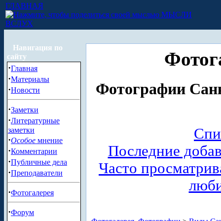
ГЛАВНАЯ
МЫСЛИ
ВСЛУХ
Навигация по
Фотог
сайту
·
Главная
·
Материалы
Фотографии Санк
·
Новости
·
Заметки
·
Литературные
Спи
заметки
·
Особое
мнение
Последние доба
·
Комментарии
·
Публичные дела
Часто просматри
·
Преподаватели
люб
·
Фотогалерея
·
Форум