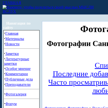
ГЛАВНАЯ
МЫСЛИ
ВСЛУХ
Навигация по
Фотог
сайту
·
Главная
·
Материалы
Фотографии Санк
·
Новости
·
Заметки
·
Литературные
Спи
заметки
·
Особое
мнение
Последние доба
·
Комментарии
·
Публичные дела
Часто просматри
·
Преподаватели
люб
·
Фотогалерея
·
Форум