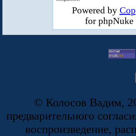
Powered by
Cop
for phpNuke
© Колосов Вадим, 20
предварительного согласи
воспроизведение, рас