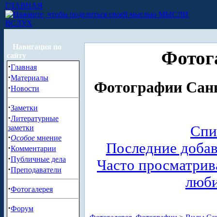
ГЛАВНАЯ
МЫСЛИ
ВСЛУХ
Навигация по
Фотог
сайту
·
Главная
·
Материалы
Фотографии Санк
·
Новости
·
Заметки
·
Литературные
Спи
заметки
·
Особое
мнение
Последние доба
·
Комментарии
·
Публичные дела
Часто просматри
·
Преподаватели
люб
·
Фотогалерея
·
Форум