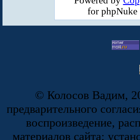
Powered by
Cop
for phpNuke
© Колосов Вадим, 20
предварительного согласи
воспроизведение, рас
материалов сайта; устан