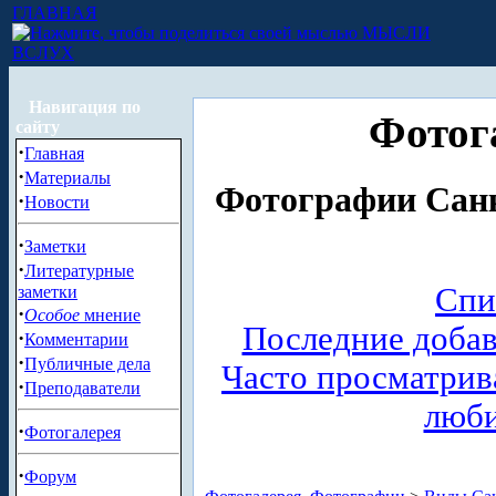
ГЛАВНАЯ
МЫСЛИ
ВСЛУХ
Навигация по
Фотог
сайту
·
Главная
·
Материалы
Фотографии Санк
·
Новости
·
Заметки
·
Литературные
Спи
заметки
·
Особое
мнение
Последние доба
·
Комментарии
·
Публичные дела
Часто просматри
·
Преподаватели
люб
·
Фотогалерея
·
Форум