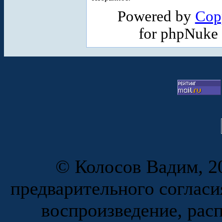
Powered by
Cop
for phpNuke
© Колосов Вадим, 20
предварительного согласи
воспроизведение, рас