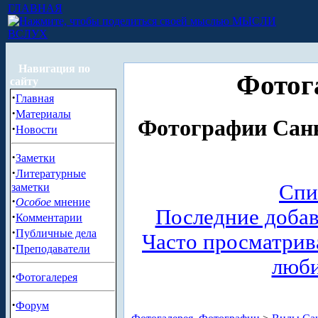
ГЛАВНАЯ
МЫСЛИ
ВСЛУХ
Навигация по
Фотог
сайту
·
Главная
·
Материалы
Фотографии Санк
·
Новости
·
Заметки
·
Литературные
Спи
заметки
·
Особое
мнение
Последние доба
·
Комментарии
·
Публичные дела
Часто просматри
·
Преподаватели
люб
·
Фотогалерея
·
Форум