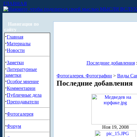
ГЛАВНАЯ
МЫСЛИ ВСЛУ
Навигация по
сайту
·
Главная
·
Материалы
·
Новости
·
Заметки
Последние добавления
·
Литературные
заметки
Фотогалерея. Фотографии
>
Виды Сан
·
Особое
мнение
Последние добавления
·
Комментарии
·
Публичные дела
·
Преподаватели
·
Фотогалерея
·
Форум
Ноя 19, 2008