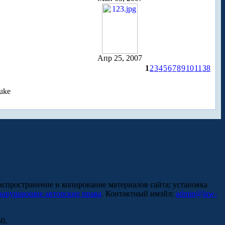
Апр 25, 2007
1
2
3
4
5
6
7
8
9
10
11
38
uke
аспространение и копирование материалов сайта; установка
нарушающие авторские права
. Контактный имэйл:
admin@law-
0.