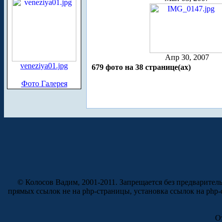
Апр 30, 2007
veneziya01.jpg
679 фото на 38 странице(ах)
Фото Галерея
© Колосов Вадим, 2001-2011. Запрещается без предварител
прямых ссылок не на php-страницы, установка ссылок на php
О