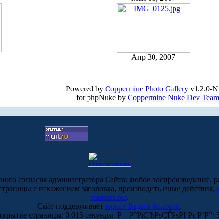
Апр 30, 2007
Powered by
Coppermine Photo Gallery
v1.2.0-N
for phpNuke by
Coppermine Nuke Dev Team
ьного согласия администратора Сайта: любое воспроизведение, р
-страницы с искажением заголовка, производить иные действия,
students.net
.
Сайт поддерживает
юрист Вадим Колосов
.
ткрытие страницы: 0.015 секунды. Р—Р°РїСЂРѕСЃРѕРІ Рє Р‘Р”: 5