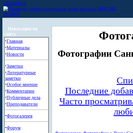
ГЛАВНАЯ
МЫСЛИ
ВСЛУХ
Навигация по
Фотог
сайту
·
Главная
·
Материалы
Фотографии Санк
·
Новости
·
Заметки
·
Литературные
Спи
заметки
·
Особое
мнение
Последние доба
·
Комментарии
·
Публичные дела
Часто просматри
·
Преподаватели
люб
·
Фотогалерея
·
Форум