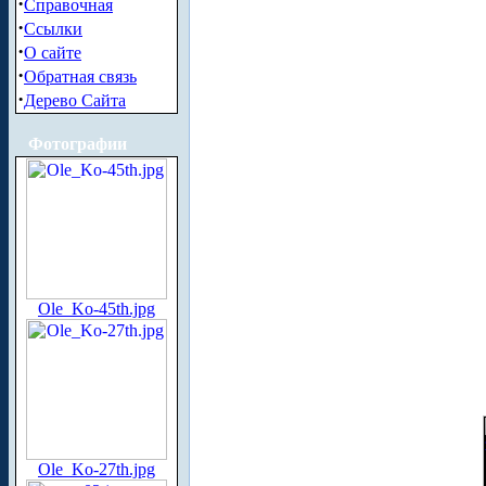
·
Справочная
·
Ссылки
·
О сайте
·
Обратная связь
·
Дерево Сайта
Фотографии
Ole_Ko-45th.jpg
Ole_Ko-27th.jpg