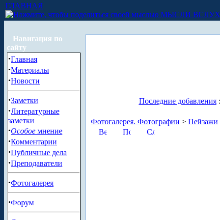
ГЛАВНАЯ
МЫСЛИ ВСЛУ
Навигация по
сайту
·
Главная
·
Материалы
·
Новости
·
Заметки
Последние добавления
·
Литературные
заметки
Фотогалерея. Фотографии
>
Пейзажи
·
Особое
мнение
·
Комментарии
·
Публичные дела
·
Преподаватели
·
Фотогалерея
·
Форум