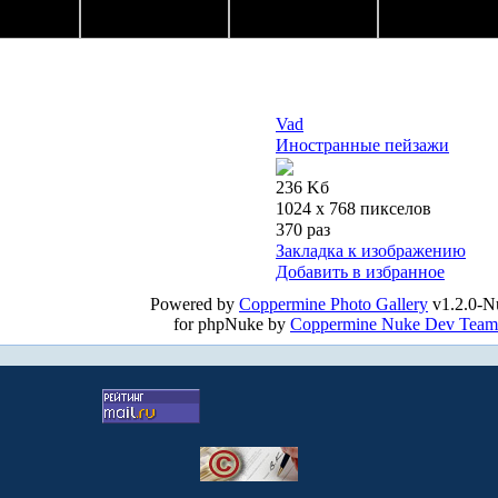
Vad
Иностранные пейзажи
236 Kб
1024 x 768 пикселов
370 раз
Закладка к изображению
Добавить в избранное
Powered by
Coppermine Photo Gallery
v1.2.0-N
for phpNuke by
Coppermine Nuke Dev Team