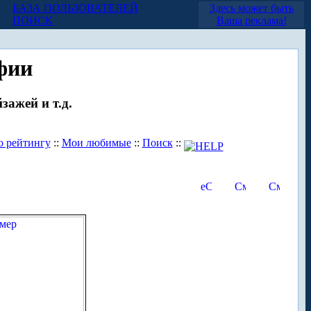
БАЗА ПОЛЬЗОВАТЕЛЕЙ
Здесь может быть
ПОИСК
Ваша реклама!
фии
зажей и т.д.
о рейтингу
::
Мои любимые
::
Поиск
::