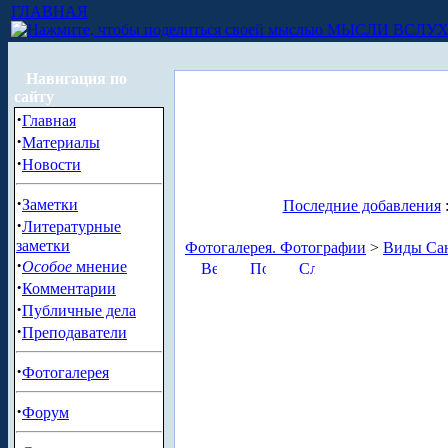
ГЛАВНАЯ
МЫСЛИ ВСЛУ
Навигация по
сайту
·
Главная
·
Материалы
·
Новости
·
Заметки
Последние добавления
·
Литературные
заметки
Фотогалерея. Фотографии
>
Виды Сан
·
Особое
мнение
·
Комментарии
·
Публичные дела
·
Преподаватели
·
Фотогалерея
·
Форум