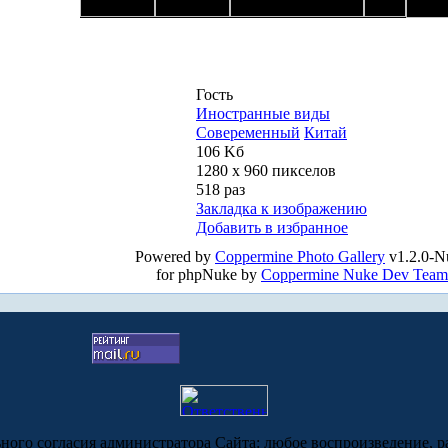
Гость
Иностранные виды
Совеременный
Китай
106 Kб
1280 x 960 пикселов
518 раз
Закладка к изображению
Добавить в избранное
Powered by
Coppermine Photo Gallery
v1.2.0-N
for phpNuke by
Coppermine Nuke Dev Team
ьного согласия администратора Сайта: любое воспроизведение, р