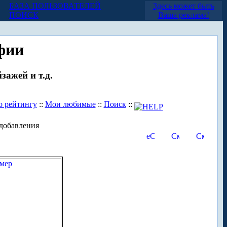
БАЗА ПОЛЬЗОВАТЕЛЕЙ
Здесь может быть
ПОИСК
Ваша реклама!
фии
зажей и т.д.
о рейтингу
::
Мои любимые
::
Поиск
::
добавления