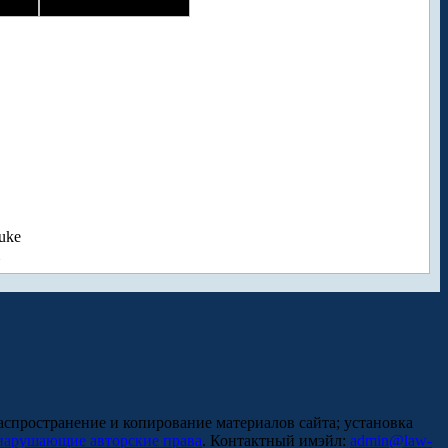
uke
аспространение и копирование материалов сайта; установка
нарушающие авторские права
. Контактный имэйл:
admin@law-