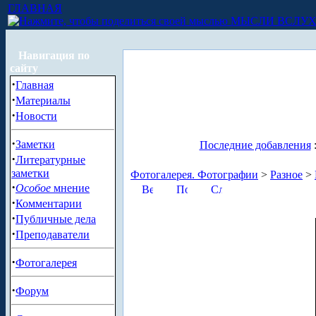
ГЛАВНАЯ
МЫСЛИ ВСЛУ
Навигация по
сайту
·
Главная
·
Материалы
·
Новости
·
Заметки
Последние добавления
·
Литературные
заметки
Фотогалерея. Фотографии
>
Разное
>
·
Особое
мнение
·
Комментарии
·
Публичные дела
·
Преподаватели
·
Фотогалерея
·
Форум