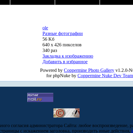
ole
Разные фотографии
56 Kб
640 x 426 пикселов
340 раз
Закладка к изображению
Добавить в избранное
Powered by
Coppermine Photo Gallery
v1.2.0-N
for phpNuke by
Coppermine Nuke Dev Team
ьного согласия администратора Сайта: любое воспроизведение, р
-страницы с искажением заголовка, производить иные действия,