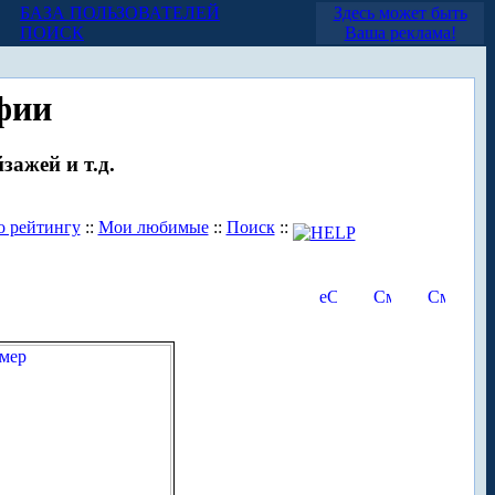
БАЗА ПОЛЬЗОВАТЕЛЕЙ
Здесь может быть
ПОИСК
Ваша реклама!
фии
зажей и т.д.
о рейтингу
::
Мои любимые
::
Поиск
::