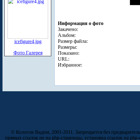
Информация о фото
Закачено:
Альбом:
Размер файла:
icefigure4.jpg
Размеры:
Фото Галерея
Показано:
URL:
Избранное:
© Колосов Вадим, 2001-2011. Запрещается без предварител
прямых ссылок не на php-страницы, установка ссылок на php