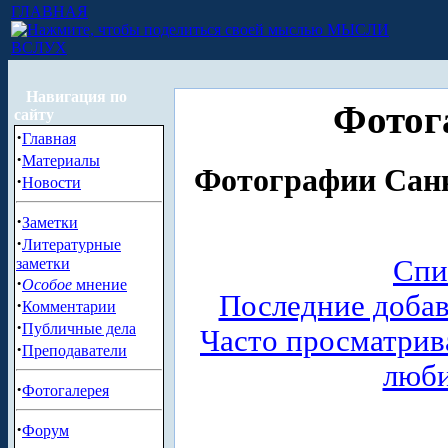
ГЛАВНАЯ
МЫСЛИ
ВСЛУХ
Навигация по
Фотог
сайту
·
Главная
·
Материалы
Фотографии Санк
·
Новости
·
Заметки
·
Литературные
Спи
заметки
·
Особое
мнение
Последние доба
·
Комментарии
·
Публичные дела
Часто просматри
·
Преподаватели
люб
·
Фотогалерея
·
Форум