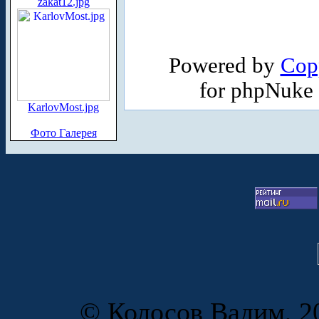
zakat12.jpg
Powered by
Cop
for phpNuke
KarlovMost.jpg
Фото Галерея
© Колосов Вадим, 20