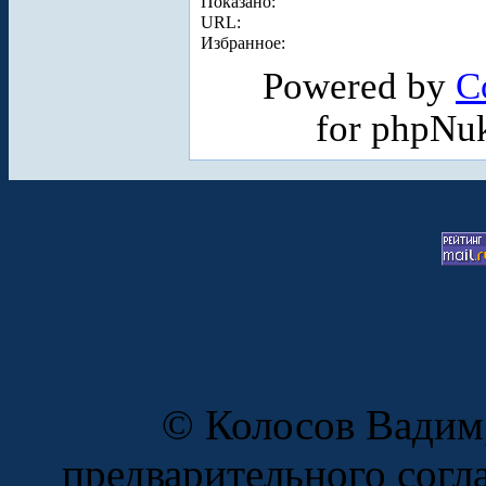
Показано:
URL:
Избранное:
Powered by
C
for phpNu
© Колосов Вадим,
предварительного согл