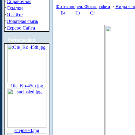
·
Справочная
Фотогалерея. Фотографии
>
Виды Сан
·
Ссылки
·
О сайте
·
Обратная связь
·
Дерево Сайта
Фотографии
Ole_Ko-45th.jpg
snejnsled.jpg