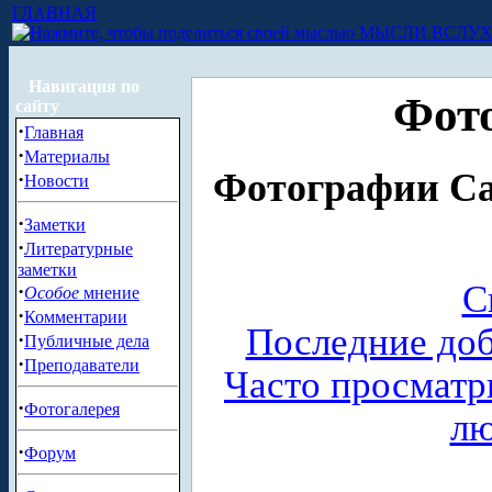
ГЛАВНАЯ
МЫСЛИ ВСЛУ
Навигация по
Фото
сайту
·
Главная
·
Материалы
Фотографии Са
·
Новости
·
Заметки
·
Литературные
заметки
С
·
Особое
мнение
·
Комментарии
Последние до
·
Публичные дела
·
Преподаватели
Часто просмат
·
Фотогалерея
л
·
Форум