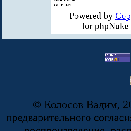
салтанат
Powered by
Cop
for phpNuke
© Колосов Вадим, 20
предварительного согласи
воспроизведение, рас