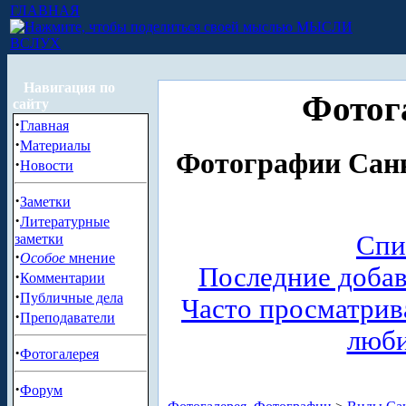
ГЛАВНАЯ
МЫСЛИ
ВСЛУХ
Навигация по
Фотог
сайту
·
Главная
·
Материалы
Фотографии Санк
·
Новости
·
Заметки
·
Литературные
Спи
заметки
·
Особое
мнение
Последние доба
·
Комментарии
·
Публичные дела
Часто просматри
·
Преподаватели
люб
·
Фотогалерея
·
Форум