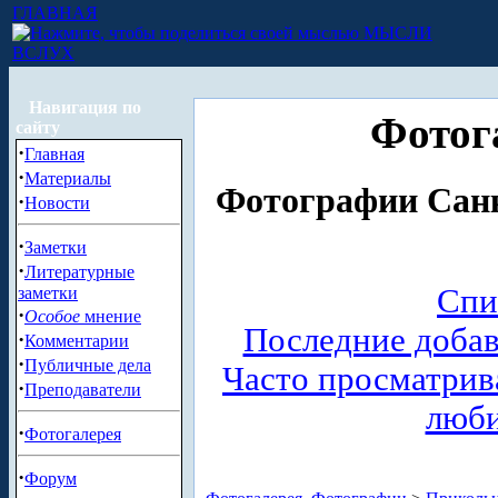
ГЛАВНАЯ
МЫСЛИ
ВСЛУХ
Навигация по
Фотог
сайту
·
Главная
·
Материалы
Фотографии Санк
·
Новости
·
Заметки
·
Литературные
Спи
заметки
·
Особое
мнение
Последние доба
·
Комментарии
·
Публичные дела
Часто просматри
·
Преподаватели
люб
·
Фотогалерея
·
Форум