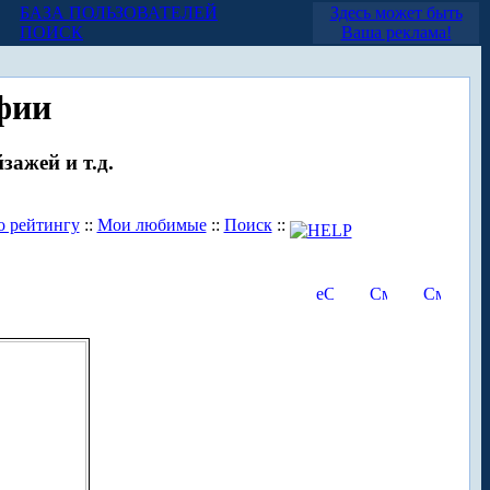
БАЗА ПОЛЬЗОВАТЕЛЕЙ
Здесь может быть
ПОИСК
Ваша реклама!
фии
зажей и т.д.
о рейтингу
::
Мои любимые
::
Поиск
::