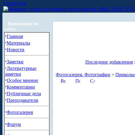
ГЛАВНАЯ
МЫСЛИ ВСЛУ
Навигация по
сайту
·
Главная
·
Материалы
·
Новости
·
Заметки
Последние добавления
·
Литературные
заметки
Фотогалерея. Фотографии
>
Приколь
·
Особое
мнение
·
Комментарии
·
Публичные дела
·
Преподаватели
·
Фотогалерея
·
Форум