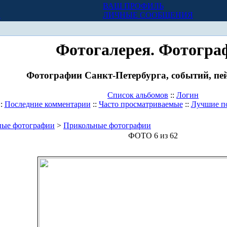
ВАШ ПРОФИЛЬ
Х
ЛИЧНЫЕ СООБЩЕНИЯ
Фотогалерея. Фотогра
Фотографии Санкт-Петербурга, событий, пей
Список альбомов
::
Логин
::
Последние комментарии
::
Часто просматриваемые
::
Лучшие п
ные фотографии
>
Прикольные фотографии
ФОТО 6 из 62