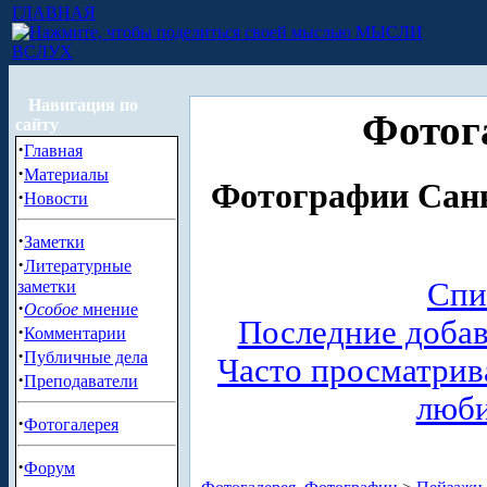
ГЛАВНАЯ
МЫСЛИ
ВСЛУХ
Навигация по
Фотог
сайту
·
Главная
·
Материалы
Фотографии Санк
·
Новости
·
Заметки
·
Литературные
Спи
заметки
·
Особое
мнение
Последние доба
·
Комментарии
·
Публичные дела
Часто просматри
·
Преподаватели
люб
·
Фотогалерея
·
Форум