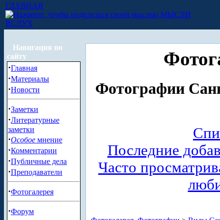
ГЛАВНАЯ
МЫСЛИ
ВСЛУХ
Навигация по
Фотог
сайту
·
Главная
·
Материалы
Фотографии Санк
·
Новости
·
Заметки
·
Литературные
Спи
заметки
·
Особое
мнение
Последние доба
·
Комментарии
·
Публичные дела
Часто просматри
·
Преподаватели
люб
·
Фотогалерея
·
Форум