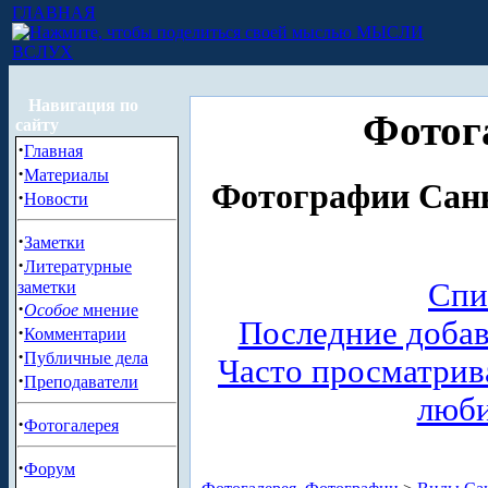
ГЛАВНАЯ
МЫСЛИ
ВСЛУХ
Навигация по
Фотог
сайту
·
Главная
·
Материалы
Фотографии Санк
·
Новости
·
Заметки
·
Литературные
Спи
заметки
·
Особое
мнение
Последние доба
·
Комментарии
·
Публичные дела
Часто просматри
·
Преподаватели
люб
·
Фотогалерея
·
Форум