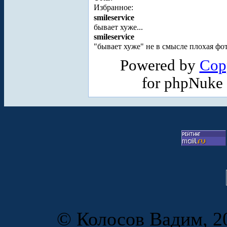
Избранное:
smileservice
бывает хуже...
smileservice
"бывает хуже" не в смысле плохая фот
Powered by
Cop
for phpNuke
© Колосов Вадим, 20