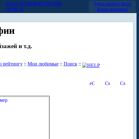
БАЗА ПОЛЬЗОВАТЕЛЕЙ
Здесь может быть
ПОИСК
Ваша реклама!
фии
зажей и т.д.
о рейтингу
::
Мои любимые
::
Поиск
::