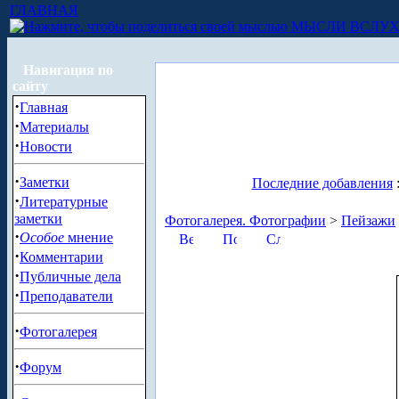
ГЛАВНАЯ
МЫСЛИ ВСЛУ
Навигация по
сайту
·
Главная
·
Материалы
·
Новости
·
Заметки
Последние добавления
·
Литературные
заметки
Фотогалерея. Фотографии
>
Пейзажи
·
Особое
мнение
·
Комментарии
·
Публичные дела
·
Преподаватели
·
Фотогалерея
·
Форум