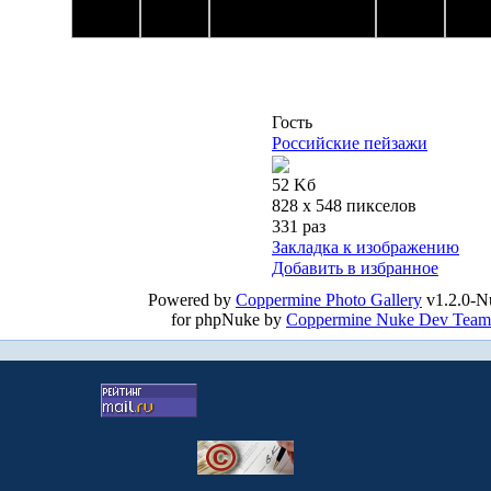
Гость
Российские пейзажи
52 Kб
828 x 548 пикселов
331 раз
Закладка к изображению
Добавить в избранное
Powered by
Coppermine Photo Gallery
v1.2.0-N
for phpNuke by
Coppermine Nuke Dev Team