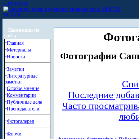
ГЛАВНАЯ
МЫСЛИ
ВСЛУХ
Навигация по
Фотог
сайту
·
Главная
·
Материалы
Фотографии Санк
·
Новости
·
Заметки
·
Литературные
Спи
заметки
·
Особое
мнение
Последние доба
·
Комментарии
·
Публичные дела
Часто просматри
·
Преподаватели
люб
·
Фотогалерея
·
Форум