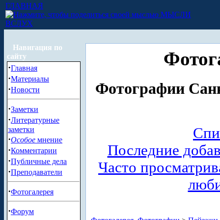
ГЛАВНАЯ
МЫСЛИ
ВСЛУХ
Навигация по
Фотог
сайту
·
Главная
·
Материалы
Фотографии Санк
·
Новости
·
Заметки
·
Литературные
Спи
заметки
·
Особое
мнение
Последние доба
·
Комментарии
·
Публичные дела
Часто просматри
·
Преподаватели
люб
·
Фотогалерея
·
Форум