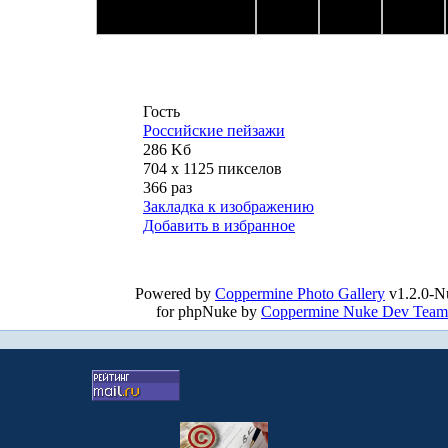
Гость
Российские пейзажи
286 Kб
704 x 1125 пикселов
366 раз
Закладка к изображению
Добавить в избранное
Powered by
Coppermine Photo Gallery
v1.2.0-N
for phpNuke by
Coppermine Nuke Dev Team