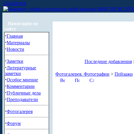
ГЛАВНАЯ
МЫСЛИ ВСЛУ
Навигация по
сайту
·
Главная
·
Материалы
·
Новости
·
Заметки
Последние добавления
·
Литературные
заметки
Фотогалерея. Фотографии
>
Пейзажи
·
Особое
мнение
·
Комментарии
·
Публичные дела
·
Преподаватели
·
Фотогалерея
·
Форум