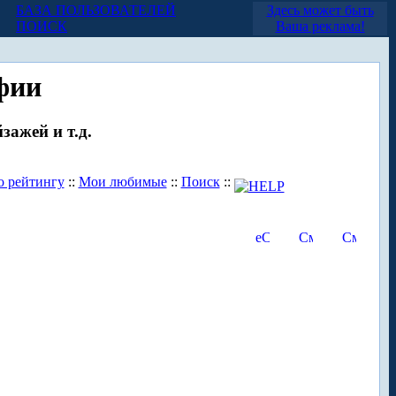
БАЗА ПОЛЬЗОВАТЕЛЕЙ
Здесь может быть
ПОИСК
Ваша реклама!
фии
зажей и т.д.
о рейтингу
::
Мои любимые
::
Поиск
::