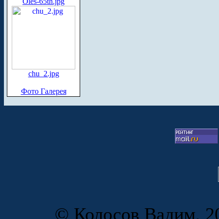
Oles-65th.jpg
chu_2.jpg
Фото Галерея
© Колосов Вадим, 20