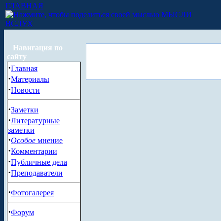
ГЛАВНАЯ
МЫСЛИ
ВСЛУХ
Навигация по
сайту
·
Главная
·
Материалы
·
Новости
·
Заметки
·
Литературные
заметки
·
Особое
мнение
·
Комментарии
·
Публичные дела
·
Преподаватели
·
Фотогалерея
·
Форум