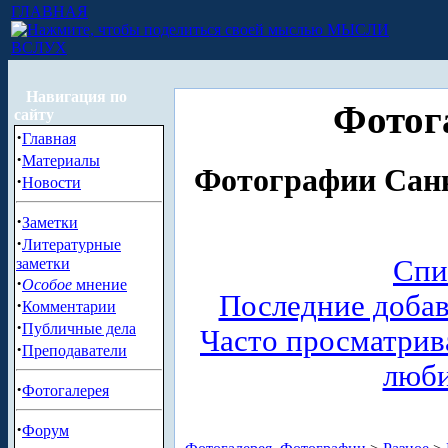
ГЛАВНАЯ
МЫСЛИ
ВСЛУХ
Навигация по
Фотог
сайту
·
Главная
·
Материалы
Фотографии Санк
·
Новости
·
Заметки
·
Литературные
Спи
заметки
·
Особое
мнение
Последние доба
·
Комментарии
·
Публичные дела
Часто просматри
·
Преподаватели
люб
·
Фотогалерея
·
Форум