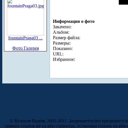
Информация о фото
Закачено:
Альбом:
Размер файла:
fountainPraga03 ...
Размеры:
Фото Галерея
Показано:
URL:
Избранное:
© Колосов Вадим, 2001-2011. Запрещается без предварител
прямых ссылок не на php-страницы, установка ссылок на php