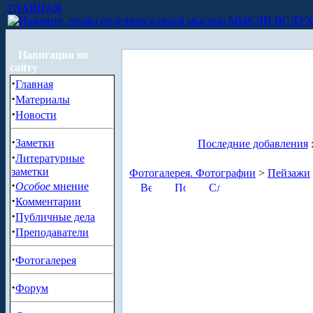
ГЛАВНАЯ
МЫСЛИ ВСЛУ
Навигация по
сайту
·
Главная
·
Материалы
·
Новости
·
Заметки
Последние добавления
·
Литературные
заметки
Фотогалерея. Фотографии
>
Пейзажи
·
Особое
мнение
·
Комментарии
·
Публичные дела
·
Преподаватели
·
Фотогалерея
·
Форум