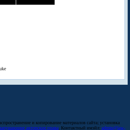
uke
аспространение и копирование материалов сайта; установка
нарушающие авторские права
. Контактный имэйл:
admin@law-