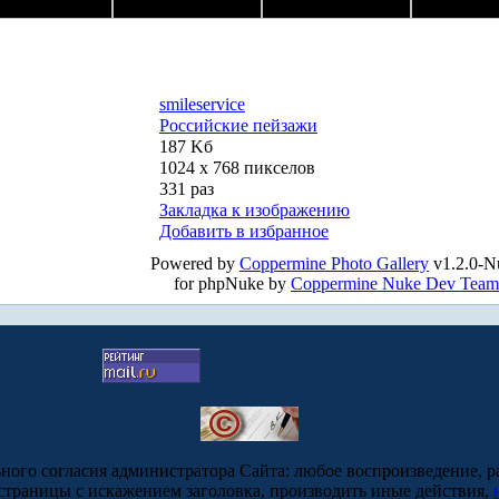
smileservice
Российские пейзажи
187 Kб
1024 x 768 пикселов
331 раз
Закладка к изображению
Добавить в избранное
Powered by
Coppermine Photo Gallery
v1.2.0-N
for phpNuke by
Coppermine Nuke Dev Team
ьного согласия администратора Сайта: любое воспроизведение, р
-страницы с искажением заголовка, производить иные действия,