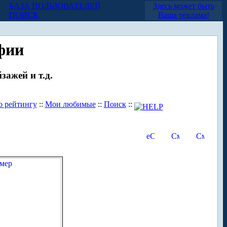
БАЗА ПОЛЬЗОВАТЕЛЕЙ
Здесь может быть
ПОИСК
Ваша реклама!
фии
зажей и т.д.
о рейтингу
::
Мои любимые
::
Поиск
::