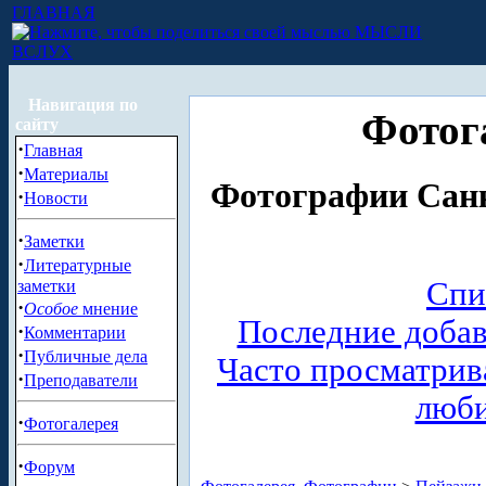
ГЛАВНАЯ
МЫСЛИ
ВСЛУХ
Навигация по
Фотог
сайту
·
Главная
·
Материалы
Фотографии Санк
·
Новости
·
Заметки
·
Литературные
Спи
заметки
·
Особое
мнение
Последние доба
·
Комментарии
·
Публичные дела
Часто просматри
·
Преподаватели
люб
·
Фотогалерея
·
Форум