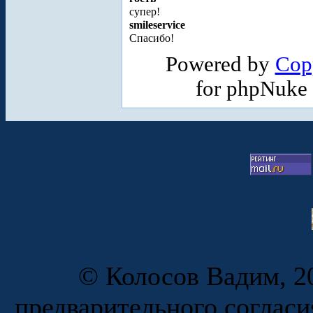
супер!
smileservice
Спасибо!
Powered by
Cop
for phpNuke
© Колосов Вадим, 20
предварительного согласи