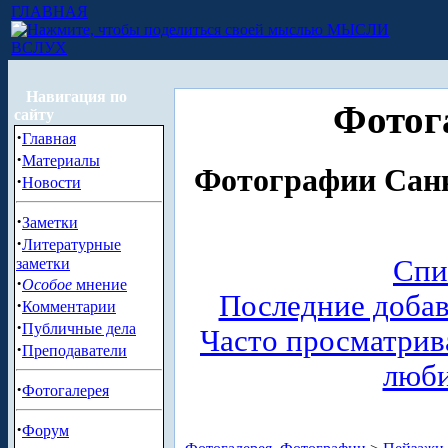
ГЛАВНАЯ
МЫСЛИ
ВСЛУХ
Навигация по
Фотог
сайту
·
Главная
·
Материалы
Фотографии Санк
·
Новости
·
Заметки
·
Литературные
Спи
заметки
·
Особое
мнение
Последние доба
·
Комментарии
·
Публичные дела
Часто просматри
·
Преподаватели
люб
·
Фотогалерея
·
Форум