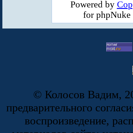
Powered by
Cop
for phpNuke
© Колосов Вадим, 20
предварительного согласи
воспроизведение, рас