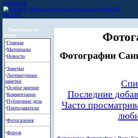
ГЛАВНАЯ
МЫСЛИ
ВСЛУХ
Навигация по
Фотог
сайту
·
Главная
·
Материалы
Фотографии Санк
·
Новости
·
Заметки
·
Литературные
Спи
заметки
·
Особое
мнение
Последние доба
·
Комментарии
·
Публичные дела
Часто просматри
·
Преподаватели
люб
·
Фотогалерея
·
Форум