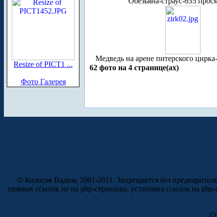
Обезьяна-страус-635 прос
Медведь на арене питерского цирка
Resize of PICT1 ...
62 фото на 4 странице(ах)
Фото Галерея
© Колосов Вадим, 2001-2011. Запрещается без предварител
прямых ссылок не на php-страницы, установка ссылок на php
О