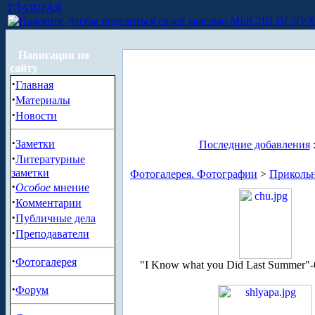
ГЛАВНАЯ
МЫСЛИ ВСЛУ
Навигация по
сайту
·
Главная
·
Материалы
·
Новости
·
Заметки
Последние добавления
·
Литературные
заметки
Фотогалерея. Фотографии
>
Приколь
·
Особое
мнение
·
Комментарии
·
Публичные дела
·
Преподаватели
·
Фотогалерея
"I Know what you Did Last Summer"
·
Форум