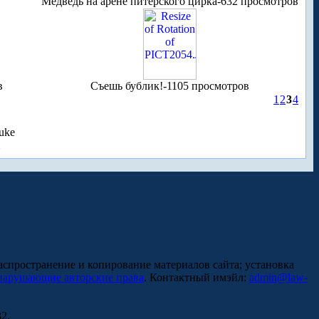
Медведь на арене питерского цирка-632 просмотров
в
Съешь бублик!-1105 просмотров
1
2
3
4
uke
аспространение и копирование материалов сайта; установка
нарушающие авторские права
. Контактный имэйл:
admin@law-
2.