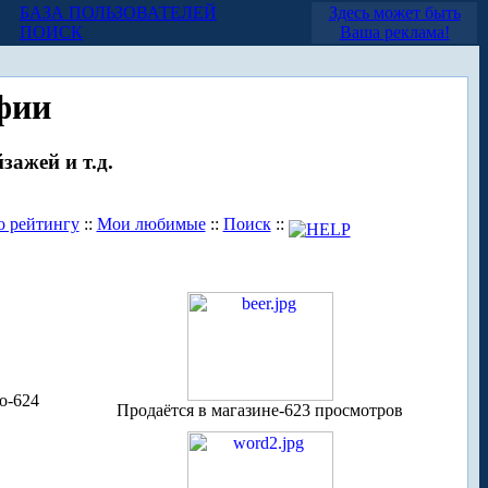
БАЗА ПОЛЬЗОВАТЕЛЕЙ
Здесь может быть
ПОИСК
Ваша реклама!
фии
зажей и т.д.
о рейтингу
::
Мои любимые
::
Поиск
::
о-624
Продаётся в магазине-623 просмотров