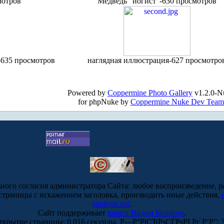
мотров
Медведь "йогист"-630 просмотров
-635 просмотров
наглядная иллюстрация-627 просмотро
Powered by
Coppermine Photo Gallery
v1.2.0-N
for phpNuke by
Coppermine Nuke Dev Team
ьного согласия администратора Сайта: любое воспроизведение, р
-страницы с искажением заголовка, производить иные действия,
students.net
.
Сайт поддерживает
юрист Вадим Колосов
.
ткрытие страницы: 0.016 секунды. Р—Р°РїСЂРѕСЃРѕРІ Рє Р‘Р”: 3