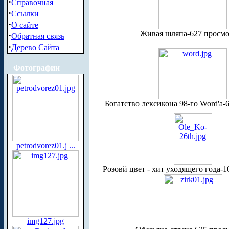
·
Справочная
·
Ссылки
·
О сайте
Живая шляпа-627 просм
·
Обратная связь
·
Дерево Сайта
Фотографии
Богатство лексикона 98-го Word'a-
petrodvorez01.j ...
Розовй цвет - хит уходящего года-
img127.jpg