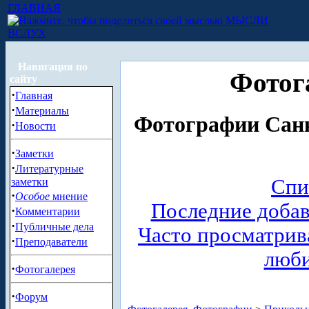
ГЛАВНАЯ
МЫСЛИ
ВСЛУХ
Навигация по
Фотог
сайту
·
Главная
·
Материалы
Фотографии Санк
·
Новости
·
Заметки
·
Литературные
Спи
заметки
·
Особое
мнение
Последние доба
·
Комментарии
·
Публичные дела
Часто просматри
·
Преподаватели
люб
·
Фотогалерея
·
Форум