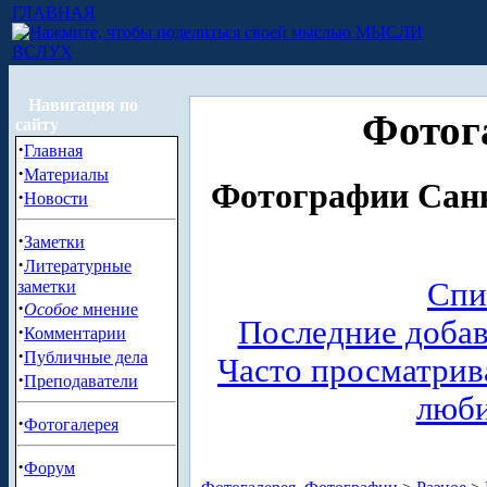
ГЛАВНАЯ
МЫСЛИ
ВСЛУХ
Навигация по
Фотог
сайту
·
Главная
·
Материалы
Фотографии Санк
·
Новости
·
Заметки
·
Литературные
Спи
заметки
·
Особое
мнение
Последние доба
·
Комментарии
·
Публичные дела
Часто просматри
·
Преподаватели
люб
·
Фотогалерея
·
Форум