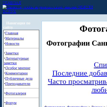
ГЛАВНАЯ
МЫСЛИ
ВСЛУХ
Навигация по
Фотог
сайту
·
Главная
·
Материалы
Фотографии Санк
·
Новости
·
Заметки
·
Литературные
Спи
заметки
·
Особое
мнение
Последние доба
·
Комментарии
·
Публичные дела
Часто просматри
·
Преподаватели
люб
·
Фотогалерея
·
Форум