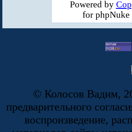
Powered by
Cop
for phpNuke
© Колосов Вадим, 20
предварительного согласи
воспроизведение, рас