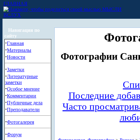
ГЛАВНАЯ
МЫСЛИ
ВСЛУХ
Навигация по
Фотог
сайту
·
Главная
·
Материалы
Фотографии Санк
·
Новости
·
Заметки
·
Литературные
Спи
заметки
·
Особое
мнение
Последние доба
·
Комментарии
·
Публичные дела
Часто просматри
·
Преподаватели
люб
·
Фотогалерея
·
Форум