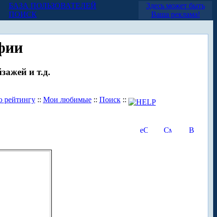
БАЗА ПОЛЬЗОВАТЕЛЕЙ
Здесь может быть
ПОИСК
Ваша реклама!
фии
зажей и т.д.
о рейтингу
::
Мои любимые
::
Поиск
::