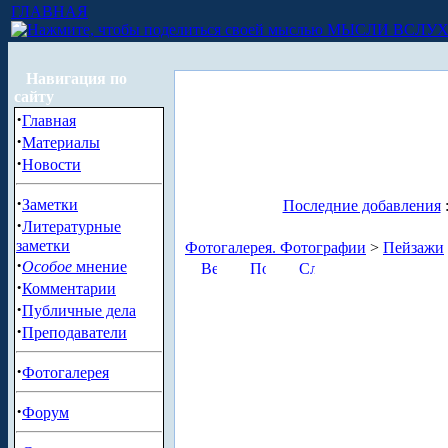
ГЛАВНАЯ
МЫСЛИ ВСЛУ
Навигация по
сайту
·
Главная
·
Материалы
·
Новости
·
Заметки
Последние добавления
·
Литературные
заметки
Фотогалерея. Фотографии
>
Пейзажи
·
Особое
мнение
·
Комментарии
·
Публичные дела
·
Преподаватели
·
Фотогалерея
·
Форум