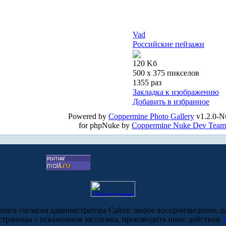
Vad
Российские пейзажи
120 Kб
500 x 375 пикселов
1355 раз
Закладка к изображению
Добавить в избранное
Powered by
Coppermine Photo Gallery
v1.2.0-N
for phpNuke by
Coppermine Nuke Dev Team
ьного согласия администратора Сайта: любое воспроизведение, р
-страницы с искажением заголовка, производить иные действия,