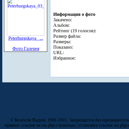
Информация о фото
Закачено:
Альбом:
Рейтинг (19 голосов):
Размер файла:
Peterburgskaya_ ...
Размеры:
Показано:
Фото Галерея
URL:
Избранное:
© Колосов Вадим, 2001-2011. Запрещается без предварител
прямых ссылок не на php-страницы, установка ссылок на php