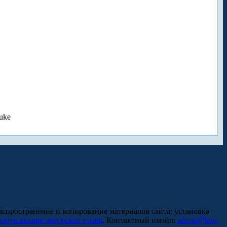
uke
аспространение и копирование материалов сайта; установка
нарушающие авторские права
. Контактный имэйл:
admin@law-