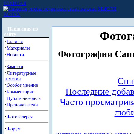
ГЛАВНАЯ
МЫСЛИ
ВСЛУХ
Навигация по
Фотог
сайту
·
Главная
·
Материалы
Фотографии Санк
·
Новости
·
Заметки
·
Литературные
Спи
заметки
·
Особое
мнение
Последние доба
·
Комментарии
·
Публичные дела
Часто просматри
·
Преподаватели
люб
·
Фотогалерея
·
Форум