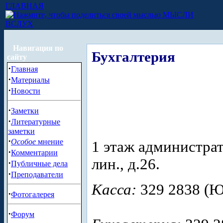
ГЛАВНАЯ
МЫСЛИ
ВСЛУХ
Навигация по
Бухгалтерия
сайту
·
Главная
·
Материалы
·
Новости
·
Заметки
·
Литературные
заметки
·
Особое
мнение
1 этаж администрат
·
Комментарии
лин., д.26.
·
Публичные дела
·
Преподаватели
Касса:
329 2838 (Ю
·
Фотогалерея
·
Форум