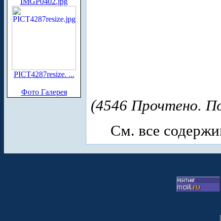
IMGP0402.jpg
PICT4287resize. ...
Фото Галерея
(4546 Прочтено. По
См. все содерж